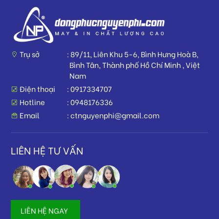
Trụ sở
89/11, Liên Khu 5-6, Bình Hưng Hoà B,
Bình Tân, Thành phố Hồ Chí Minh , Việt
Nam
Điện thoại
0917334707
Hotline
0948176336
Email
ctnguyenphi@gmail.com
LIÊN HỆ TƯ VẤN
LIÊN HỆ NGAY