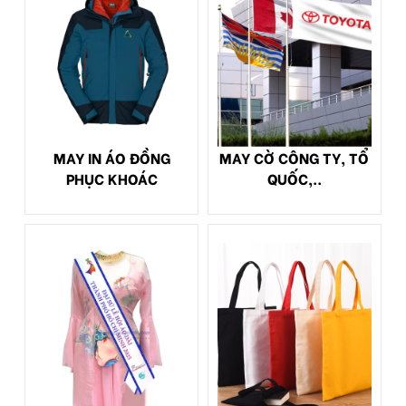
MAY IN ÁO ĐỒNG
MAY CỜ CÔNG TY, TỔ
PHỤC KHOÁC
QUỐC,..